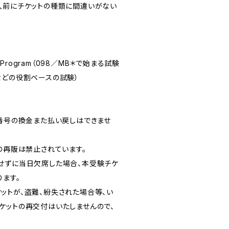
入前にチケットの種類に間違いがない
fied Program（098／MB＊で始まる試験
S-などの役割ベースの試験）
)番号の換金また払い戻しはできませ
の再販は禁止されています。
せずに当日欠席した場合、本受験チケ
ります。
ットが、盗難、紛失された場合等、い
ケットの再交付はいたしませんので、